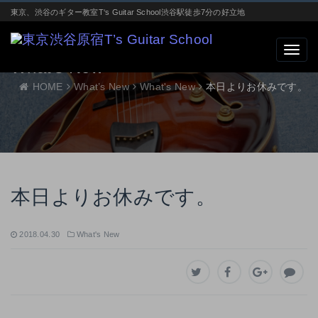
東京、渋谷のギター教室T‘s Guitar School渋谷駅徒歩7分の好立地
What’s New
HOME
What’s New
What's New
本日よりお休みです。
本日よりお休みです。
2018.04.30
What's New