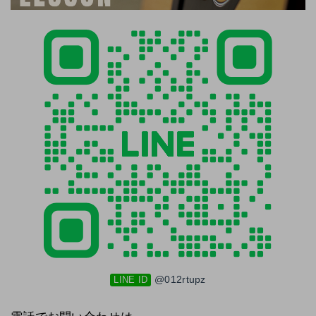
@012rtupz
LINE ID