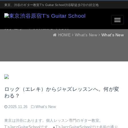
東京、渋谷のギター教室T‘s Guitar School渋谷駅徒歩7分の好立地
What's New
カテゴリー：
HOME
What’s New
What's New
ロック（エレキ）からジャズレッスンへ。何が変
わる？
2025.11.26
What's New
東京は渋谷にあります。個人レッスン専門のギター教室。
T’sJazzGuitarSchoolです。 ●T’sJazzGuitarSchoolでは名前の通り