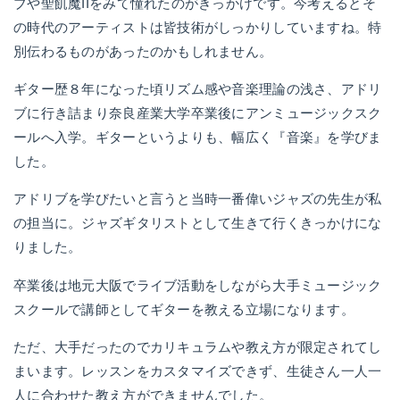
ブや聖飢魔IIをみて憧れたのがきっかけです。今考えるとそ
の時代のアーティストは皆技術がしっかりしていますね。特
別伝わるものがあったのかもしれません。
ギター歴８年になった頃リズム感や音楽理論の浅さ、アドリ
ブに行き詰まり奈良産業大学卒業後にアンミュージックスク
ールへ入学。ギターというよりも、幅広く『音楽』を学びま
した。
アドリブを学びたいと言うと当時一番偉いジャズの先生が私
の担当に。ジャズギタリストとして生きて行くきっかけにな
りました。
卒業後は地元大阪でライブ活動をしながら大手ミュージック
スクールで講師としてギターを教える立場になります。
ただ、大手だったのでカリキュラムや教え方が限定されてし
まいます。レッスンをカスタマイズできず、生徒さん一人一
人に合わせた教え方ができませんでした。