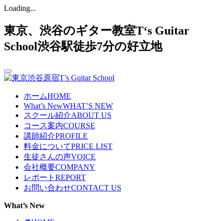
Loading...
東京、渋谷のギター教室T‘s Guitar
School渋谷駅徒歩7分の好立地
ホーム
HOME
What’s New
WHAT’S NEW
スクール紹介
ABOUT US
コース案内
COURSE
講師紹介
PROFILE
料金について
PRICE LIST
生徒さんの声
VOICE
会社概要
COMPANY
レポート
REPORT
お問い合わせ
CONTACT US
What’s New