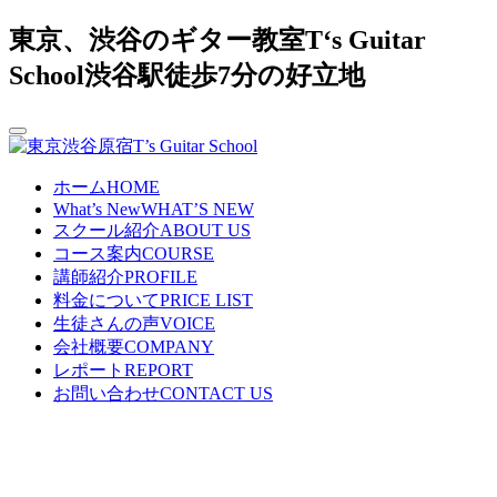
東京、渋谷のギター教室T‘s Guitar
School渋谷駅徒歩7分の好立地
ホーム
HOME
What’s New
WHAT’S NEW
スクール紹介
ABOUT US
コース案内
COURSE
講師紹介
PROFILE
料金について
PRICE LIST
生徒さんの声
VOICE
会社概要
COMPANY
レポート
REPORT
お問い合わせ
CONTACT US