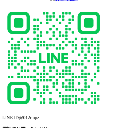
LINE ID
@012rtupz