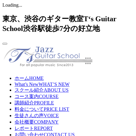
Loading...
東京、渋谷のギター教室T‘s Guitar
School渋谷駅徒歩7分の好立地
ホーム
HOME
What’s New
WHAT’S NEW
スクール紹介
ABOUT US
コース案内
COURSE
講師紹介
PROFILE
料金について
PRICE LIST
生徒さんの声
VOICE
会社概要
COMPANY
レポート
REPORT
お問い合わせ
CONTACT US