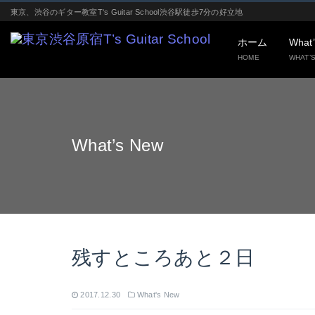
東京、渋谷のギター教室T‘s Guitar School渋谷駅徒歩7分の好立地
ホーム
What
HOME
WHAT’
What’s New
残すところあと２日
2017.12.30
What's New