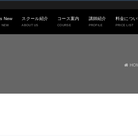
’s New
スクール紹介
コース案内
講師紹介
料金につい
S NEW
ABOUT US
COURSE
PROFILE
PRICE LIST
HO