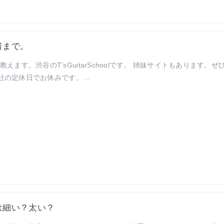
者まで。
す。渋谷のT’sGuitarSchoolです。 姉妹サイトもあります。ぜ
弊社の定休日でお休みです。…
は細い？太い？