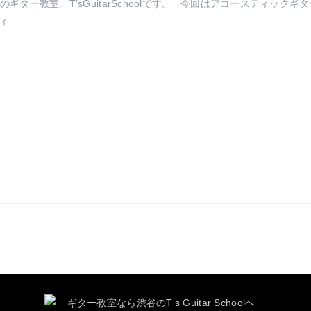
ター教室。T’sGuitarSchoolです。 今回はアコースティックギ
ィ…