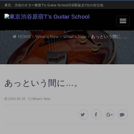
東京、渋谷のギター教室T‘s Guitar School渋谷駅徒歩7分の好立地
What’s New
HOME
What’s New
What's New
あっという間に…。
あっという間に…。
2016.05.18
What's New