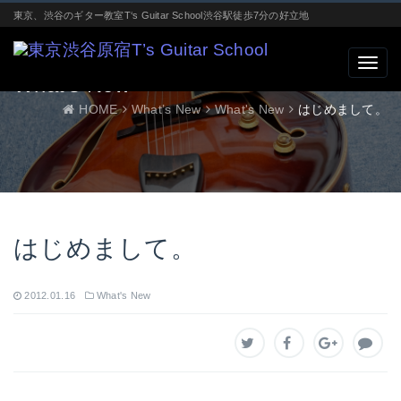
東京、渋谷のギター教室T‘s Guitar School渋谷駅徒歩7分の好立地
What’s New
HOME
What’s New
What's New
はじめまして。
はじめまして。
2012.01.16
What's New