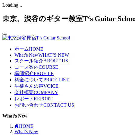
Loading...
東京、渋谷のギター教室T‘s Guitar Sc
ホーム
HOME
What’s New
WHAT’S NEW
スクール紹介
ABOUT US
コース案内
COURSE
講師紹介
PROFILE
料金について
PRICE LIST
生徒さんの声
VOICE
会社概要
COMPANY
レポート
REPORT
お問い合わせ
CONTACT US
What’s New
HOME
What’s New