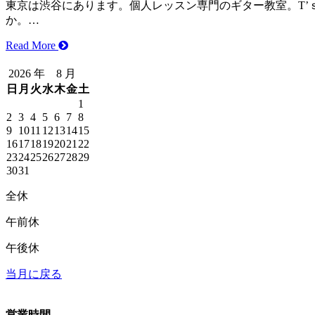
東京は渋谷にあります。個人レッスン専門のギター教室。T’ｓG
か。…
Read More
2026 年 8 月
日
月
火
水
木
金
土
1
2
3
4
5
6
7
8
9
10
11
12
13
14
15
16
17
18
19
20
21
22
23
24
25
26
27
28
29
30
31
全休
午前休
午後休
当月に戻る
営業時間