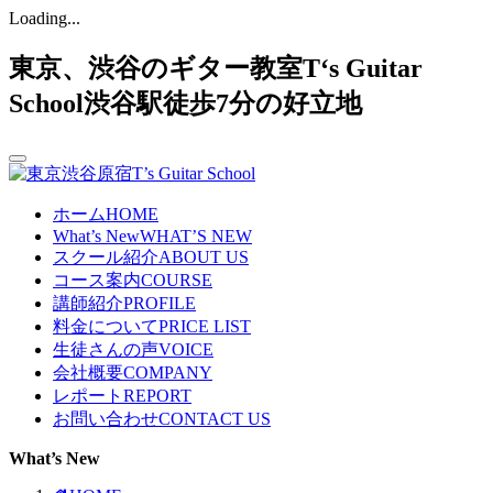
Loading...
東京、渋谷のギター教室T‘s Guitar
School渋谷駅徒歩7分の好立地
ホーム
HOME
What’s New
WHAT’S NEW
スクール紹介
ABOUT US
コース案内
COURSE
講師紹介
PROFILE
料金について
PRICE LIST
生徒さんの声
VOICE
会社概要
COMPANY
レポート
REPORT
お問い合わせ
CONTACT US
What’s New