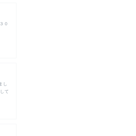
３０
まし
業して