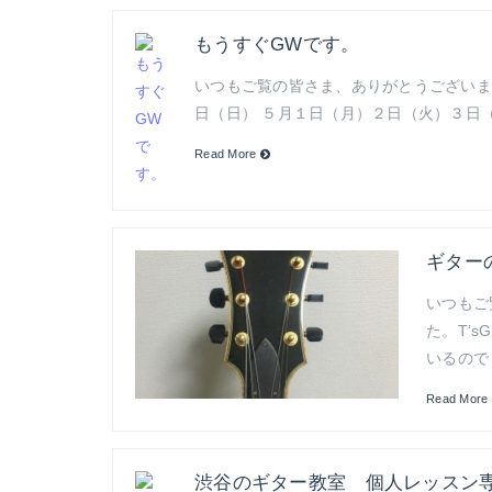
もうすぐGWです。
いつもご覧の皆さま、ありがとうございま
日（日） ５月１日（月）２日（火）３日
Read More
ギター
いつもご
た。T’s
いるので
Read More
渋谷のギター教室 個人レッスン