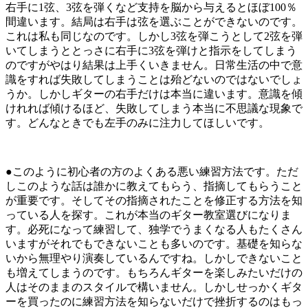
右手に1弦、3弦を弾くなど支持を脳から与えるとほぼ100％
間違います。結局は右手は弦を選ぶことができないのです。
これは私も同じなのです。しかし3弦を弾こうとして2弦を弾
いてしまうととっさに右手に3弦を弾けと指示をしてしまう
のですがやはり結果は上手くいきません。日常生活の中で意
識をすれば失敗してしまうことは殆どないのではないでしょ
うか。しかしギターの右手だけは本当に違います。意識を傾
けれれば傾けるほど、失敗してしまう本当に不思議な現象で
す。どんなときでも左手のみに注力してほしいです。
●このように初心者の方のよくある悪い練習方法です。ただ
しこのような話は誰かに教えてもらう、指摘してもらうこと
が重要です。そしてその指摘されたことを修正する方法を知
っている人を探す。これが本当のギター教室選びになりま
す。必死になって練習して、独学でうまくなる人もたくさん
いますがそれでもできないことも多いのです。基礎を知らな
いから無理やり演奏しているんですね。しかしできないこと
も増えてしまうのです。もちろんギターを楽しみたいだけの
人はそのままのスタイルで構いません。しかしせっかくギタ
ーを買ったのに練習方法を知らないだけで挫折するのはもっ