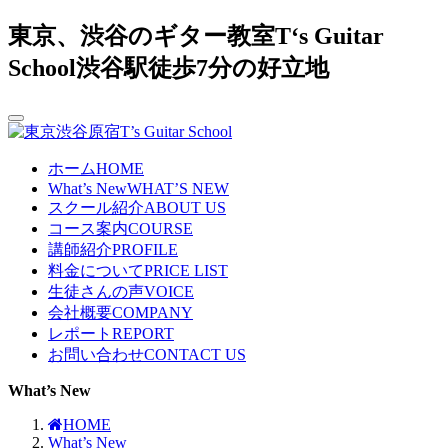
東京、渋谷のギター教室T‘s Guitar
School渋谷駅徒歩7分の好立地
ホーム
HOME
What’s New
WHAT’S NEW
スクール紹介
ABOUT US
コース案内
COURSE
講師紹介
PROFILE
料金について
PRICE LIST
生徒さんの声
VOICE
会社概要
COMPANY
レポート
REPORT
お問い合わせ
CONTACT US
What’s New
HOME
What’s New