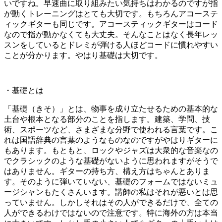
いですね。早速曲に取り組みたい気持ちはわかるのですが指
が動くトレーニングはとても大切です。もちろんアコーステ
ィックギターも同じです。アコースティックギターはコード
なので指が動かなくても大丈夫。そんなことはなく長年レッ
スンをしているとドレミが弾ける人ほどコードに慣れやすい
ことが分かります。やはり基礎は大切です。
・基礎とは
「基礎（きそ）」とは、物事を成り立たせるための基本的な
土台や根本となる部分のことを指します。建築、学問、技
術、スポーツなど、さまざまな分野で使われる言葉です。こ
れは国語辞典の言葉のようなものなのですがやはりギターに
もあります。もともと、ロックやジャズは大衆的な音楽なの
でクラシックのような基礎がないように思われますがそうで
はありません。ギターの持ち方、構え方はちゃんとありま
す。そのように弾いていない、基礎のフォームではないミュ
ージシャンもたくさんいます。講師の私はそれが悪いとは思
っていません。しかしそれはその人ができるだけで、全ての
人ができるわけではないので注意です。特に海外の方は本当