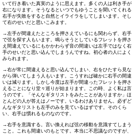
いて行き着いた真実のように思えます。多くの人は利き手が
右になります。そうなるといつでもゆうことを聞いてくれる
右手が失敗をすると自然とイライラをしてしまいます。そし
て右のせいだと思いこみます。
→左手が間違えたところを押さえているにも関わらず、右手
で弦を探す人もいます。鳴らそうとしているフレットを押さ
え間違えているにもかかわらず音の間違いは左手ではなく右
手のせいだと思い込んでしまうんですね。初心者の人によく
みられます。
→右が常に間違えると思い込んでしまい、右をひたすら見な
がら弾いてしまう人もいます。こうすれば確かに右手の間違
いは減ります。しかし今度は左手が間違ったフレットを押さ
えることになり堂々巡りが始まります。この時、よく私は言
うのです。「そんなギタリストをみたことがありますか」ほ
とんどの人が答えはノーです。いるわけありません。必ずど
んなギタリストも左手のみを見ているはずです。そのくら
い、右手は慣れるものなのです。
→右手を意識する。言い換えれば弦の移動を意識すてしまう
こと。これも間違いのもとです。本当に不思議なのですが、