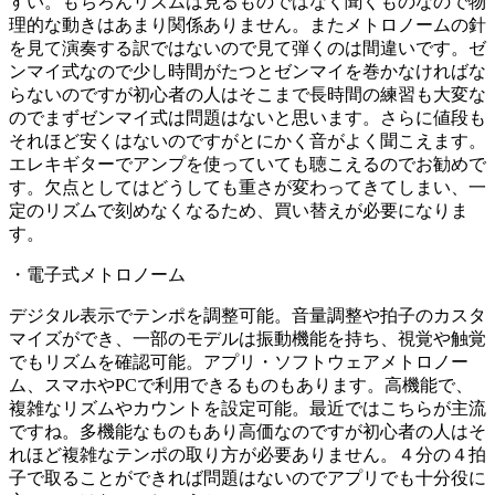
すい。もちろんリズムは見るものではなく聞くものなので物
理的な動きはあまり関係ありません。またメトロノームの針
を見て演奏する訳ではないので見て弾くのは間違いです。ゼ
ンマイ式なので少し時間がたつとゼンマイを巻かなければな
らないのですが初心者の人はそこまで長時間の練習も大変な
のでまずゼンマイ式は問題はないと思います。さらに値段も
それほど安くはないのですがとにかく音がよく聞こえます。
エレキギターでアンプを使っていても聴こえるのでお勧めで
す。欠点としてはどうしても重さが変わってきてしまい、一
定のリズムで刻めなくなるため、買い替えが必要になりま
す。
・電子式メトロノーム
デジタル表示でテンポを調整可能。音量調整や拍子のカスタ
マイズができ、一部のモデルは振動機能を持ち、視覚や触覚
でもリズムを確認可能。アプリ・ソフトウェアメトロノー
ム、スマホやPCで利用できるものもあります。高機能で、
複雑なリズムやカウントを設定可能。最近ではこちらが主流
ですね。多機能なものもあり高価なのですが初心者の人はそ
れほど複雑なテンポの取り方が必要ありません。４分の４拍
子で取ることができれば問題はないのでアプリでも十分役に