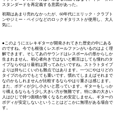
スタンダードを再定義する意図があった。
初期はあまり売れなかったが、60年代にエリック・クラプト
ンやジミー・ペイジなどのロックギタリストが使用し、大人
気に。
●このようにエレキギターが開発されてきた歴史の中にある
のですね。今でも根強くレスポールファンがいるのはよく理
解できます。そしてあのサウンドはレスポールの形からしか
生まれません。初心者向きではないと断言はしても憧れのタ
イプならやはり最初は買ってみたいですね。ストラトタイプ
よりは持ちにくいのも難点ではあります。一つにやはりどの
タイプのものでもとても重いです。慣れてしまえばそれまで
なのかもしれませんが比較するならやはり重さは感じます。
また、ボディが少し小さいと思っています。ギターをしっか
り構えるならもう少し大きい方が無難です。特に体の大きい
人はひじで持つ面積が狭くなるため安定しません。ギターの
ボディが安定しないということはどこかに無理がある場合で
す。