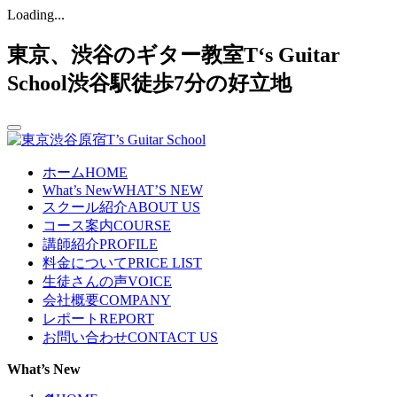
Loading...
東京、渋谷のギター教室T‘s Guitar
School渋谷駅徒歩7分の好立地
ホーム
HOME
What’s New
WHAT’S NEW
スクール紹介
ABOUT US
コース案内
COURSE
講師紹介
PROFILE
料金について
PRICE LIST
生徒さんの声
VOICE
会社概要
COMPANY
レポート
REPORT
お問い合わせ
CONTACT US
What’s New