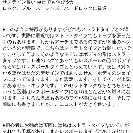
サステイン長い 単音でも伸びやか
ロック、ブルース、ジャズ、ハードロックに最適
●このように特徴がありますがどれもストラトタイプとの違
いです。実際に最近ではストラトタイプでもトップを張った
ものもあります。しかもアーチまであるのですが６連のペグ
というのが特徴で、こちらはストラトタイプと分類したいで
す。そして何よりそのようなモデルはボディの形はストラト
タイプです。６連のペグであってもレスポールの形のボディ
ならやはりレスポールタイプととらえています。実は３対３
か６連かはただのデザインではありません。ボディのシェイ
プによって決まります。また設定します。そしてそこが上記
にあるセットネックです。このセットネックならどちらかと
いうと区別はレスポールタイプになりほとんどが３対３にな
ります。もちろん６連もあるのですが稀になります。そして
前回にも書きましたがここにコストが大きく違います。
●初心者にお勧めは実際には私はストラトタイプなのですが
それでも予算があり、またレスポールタイプにあこがれてい