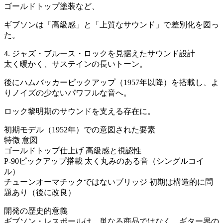
ゴールドトップ塗装など、
ギブソンは「高級感」と「上質なサウンド」で差別化を図っ
た。
4. ジャズ・ブルース・ロックを見据えたサウンド設計
太く暖かく、サステインの長いトーン。
後にハムバッカーピックアップ（1957年以降）を搭載し、よ
りノイズの少ないパワフルな音へ。
ロック黎明期のサウンドを支える存在に。
初期モデル（1952年）での意図された要素
特徴 意図
ゴールドトップ仕上げ 高級感と視認性
P-90ピックアップ搭載 太く丸みのある音（シングルコイ
ル）
チューンオーマチックではないブリッジ 初期は構造的に問
題あり（後に改良）
開発の歴史的意義
ギブソン・レスポールは、単なる商品ではなく、ギター界の