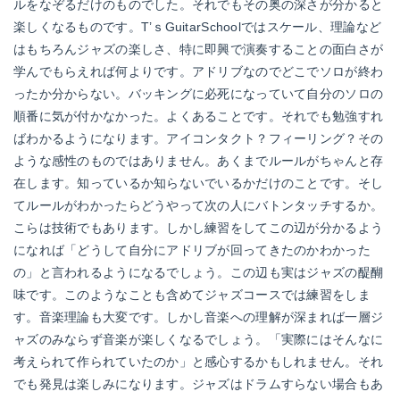
ルをなぞるだけのものでした。それでもその奥の深さが分かると
楽しくなるものです。T’ｓGuitarSchoolではスケール、理論など
はもちろんジャズの楽しさ、特に即興で演奏することの面白さが
学んでもらえれば何よりです。アドリブなのでどこでソロが終わ
ったか分からない。バッキングに必死になっていて自分のソロの
順番に気が付かなかった。よくあることです。それでも勉強すれ
ばわかるようになります。アイコンタクト？フィーリング？その
ような感性のものではありません。あくまでルールがちゃんと存
在します。知っているか知らないでいるかだけのことです。そし
てルールがわかったらどうやって次の人にバトンタッチするか。
こらは技術でもあります。しかし練習をしてこの辺が分かるよう
になれば「どうして自分にアドリブが回ってきたのかわかった
の」と言われるようになるでしょう。この辺も実はジャズの醍醐
味です。このようなことも含めてジャズコースでは練習をしま
す。音楽理論も大変です。しかし音楽への理解が深まれば一層ジ
ャズのみならず音楽が楽しくなるでしょう。「実際にはそんなに
考えられて作られていたのか」と感心するかもしれません。それ
でも発見は楽しみになります。ジャズはドラムすらない場合もあ