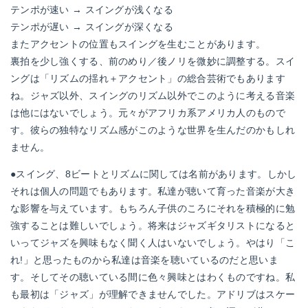
テンポが速い → スイングが浅くなる
テンポが遅い → スイングが深くなる
またアクセントの位置もスイングを生むことがあります。
裏拍を少し強くする、前のめり／後ノリを微妙に調整する。スイ
ングは「リズムの揺れ＋アクセント」の総合芸術でもあります
ね。ジャズ以外、スイングのリズム以外でこのように考える音楽
は他にはないでしょう。元々がアフリカ系アメリカ人のもので
す。彼らの独特なリズム感がこのような世界を生んだのかもしれ
ません。
●スイング、8ビートとリズムに関しては名前があります。しかし
それは個人の問題でもあります。私達が聴いて育った音楽が大き
な影響を与えています。もちろん子供のころにそれを積極的に勉
強することは難しいでしょう。将来はジャズギタリストになると
いってジャズを興味もなく聞く人はいないでしょう。やはり「こ
れ!」と思ったものから私達は音楽を聴いているのだと思いま
す。そしてその聴いている間に色々興味とはわくものですね。私
も最初は「ジャズ」が理解できませんでした。アドリブはスケー