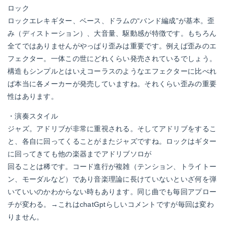
ロック
ロックエレキギター、ベース、ドラムの“バンド編成”が基本。歪
み（ディストーション）、大音量、駆動感が特徴です。もちろん
全てではありませんがやっぱり歪みは重要です。例えば歪みのエ
フェクター。一体この世にどれくらい発売されているでしょう。
構造もシンプルとはいえコーラスのようなエフェクターに比べれ
ば本当に各メーカーが発売していますね。それくらい歪みの重要
性はあります。
・演奏スタイル
ジャズ。アドリブが非常に重視される。そしてアドリブをするこ
と、各自に回ってくることがまたジャズですね。ロックはギター
に回ってきても他の楽器までアドリブソロが
回ることは稀です。コード進行が複雑（テンション、トライトー
ン、モーダルなど）であり音楽理論に長けていないといざ何を弾
いていいのかわからない時もあります。同じ曲でも毎回アプロー
チが変わる。→これはchatGptらしいコメントですが毎回は変わ
りません。