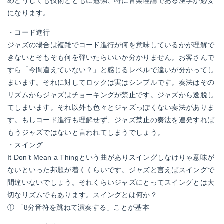
めどうしても技術とともに勉強、特に音楽理論である座学が必要
になります。
・コード進行
ジャズの場合は複雑でコード進行が何を意味しているかが理解で
きないとそもそも何を弾いたらいいか分かりません。お客さんで
すら「今間違えていない？」と感じるレベルで違いが分かってし
まいます。それに対してロックは実はシンプルです。奏法はその
リズムからジャズはチョーキングが禁止です。ジャズから逸脱し
てしまいます。それ以外も色々とジャズっぽくない奏法がありま
す。もしコード進行も理解せず、ジャズ禁止の奏法を連発すれば
もうジャズではないと言われてしまうでしょう。
・スイング
It Don’t Mean a Thingという曲がありスイングしなけりゃ意味が
ないといった邦題が着くくらいです。ジャズと言えばスイングで
間違いないでしょう。それくらいジャズにとってスイングとは大
切なリズムでもあります。スイングとは何か？
① 「8分音符を跳ねて演奏する」ことが基本