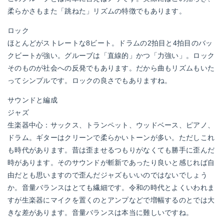
柔らかさもまた「跳ねた」リズムの特徴でもあります。
ロック
ほとんどがストレートな8ビート。ドラムの2拍目と4拍目のバッ
クビートが強い。グルーブは「直線的」かつ「力強い」。ロック
そのものが社会への反発でもあります。だから曲もリズムもいた
ってシンプルです。ロックの良さでもありますね。
サウンドと編成
ジャズ
生楽器中心：サックス、トランペット、ウッドベース、ピアノ、
ドラム。ギターはクリーンで柔らかいトーンが多い。ただしこれ
も時代があります。昔は歪ませるつもりがなくても勝手に歪んだ
時があります。そのサウンドが斬新であったり良いと感じれば自
由だとも思いますので歪んだジャズもいいのではないでしょう
か。音量バランスはとても繊細です。令和の時代とよくいわれま
すが生楽器にマイクを置くのとアンプなどで増幅するのとでは大
きな差があります。音量バランスは本当に難しいですね。