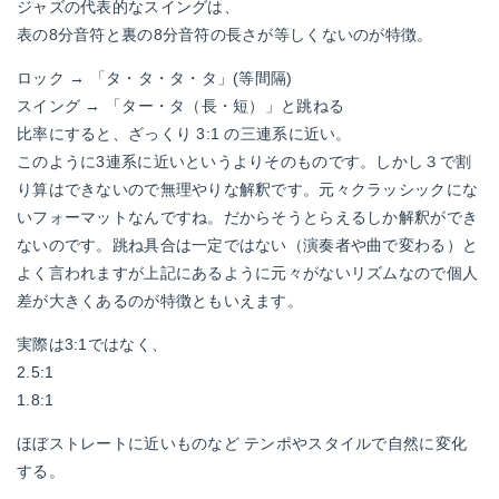
ジャズの代表的なスイングは、
表の8分音符と裏の8分音符の長さが等しくないのが特徴。
ロック → 「タ・タ・タ・タ」(等間隔)
スイング → 「ター・タ（長・短）」と跳ねる
比率にすると、ざっくり 3:1 の三連系に近い。
このように3連系に近いというよりそのものです。しかし３で割
り算はできないので無理やりな解釈です。元々クラッシックにな
いフォーマットなんですね。だからそうとらえるしか解釈ができ
ないのです。跳ね具合は一定ではない（演奏者や曲で変わる）と
よく言われますが上記にあるように元々がないリズムなので個人
差が大きくあるのが特徴ともいえます。
実際は3:1ではなく、
2.5:1
1.8:1
ほぼストレートに近いものなど テンポやスタイルで自然に変化
する。