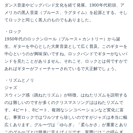
ダンス音楽やビッグバンド文化を経て発展。1900年代初頭、ア
メリカの黒人音楽（ブルース、ラグタイム）を起源とする。そし
てロックと同じく黒人のものでもありました。
・ロック
1950年代のロックンロール（ブルース＋カントリー）から誕
生。ギターを中心とした大衆音楽として広く普及。このギターを
中心というのが興味深いですね。ロックバンドでギターがないバ
ンドを見たことがありません。それこそ、ロックとは何ですかで
あればギターがフィーチャーされているで大正解でしょう。
・リズムとノリ
ジャズ
スウィング感（跳ねたリズム）が特徴。はねたリズムを説明する
のは難しいのですが多くのクリスマスソングははねたリズムで
す。4ビート、8ビート、複雑なシンコペーションなど変化に富
む。事実ロックではワルツすら珍しいのですがジャズは本当に幅
広くあります。グルーヴは「ゆらぎ」「柔らかさ」が重要とあり
このグルーブとは簡単に言えばノリです。実際にはこの揺らぎ、