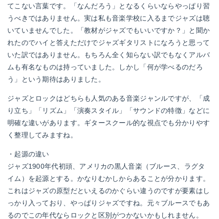
てこない言葉です。「なんだろう」となるくらいならやっぱり習
うべきではありません。実は私も音楽学校に入るまでジャズは聴
いていませんでした。「教材がジャズでもいいですか？」と聞か
れたのでハイと答えただけでジャズギタリストになろうと思って
いた訳ではありません。もちろん全く知らない訳でもなくアルバ
ムも有名なものは持っていました。しかし「何が学べるのだろ
う」という期待はありました。
ジャズとロックはどちらも人気のある音楽ジャンルですが、「成
り立ち」「リズム」「演奏スタイル」「サウンドの特徴」などに
明確な違いがあります。ギタースクール的な視点でも分かりやす
く整理してみますね。
・起源の違い
ジャズ1900年代初頭、アメリカの黒人音楽（ブルース、ラグタ
イム）を起源とする。かなりむかしからあることが分かります。
これはジャズの原型だといえるのかぐらい違うのですが要素はし
っかり入っており、やっぱりジャズですね。元々ブルースでもあ
るのでこの年代ならロックと区別がつかないかもしれません。