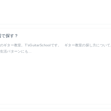
辺で探す？
ター教室。T’sGuitarSchoolです。 ギター教室の探し方につい
生活パターンにも…