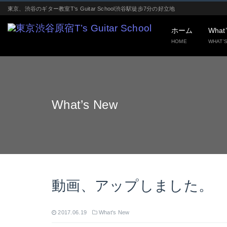
東京、渋谷のギター教室T‘s Guitar School渋谷駅徒歩7分の好立地
ホーム
What
HOME
WHAT’
What’s New
動画、アップしました。
2017.06.19
What's New