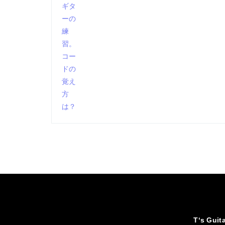
T‘s Guit