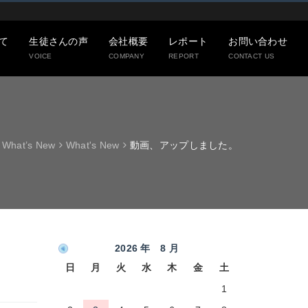
て
生徒さんの声
会社概要
レポート
お問い合わせ
VOICE
COMPANY
REPORT
CONTACT US
What’s New
What's New
動画、アップしました。
2026 年 8 月
日
月
火
水
木
金
土
1