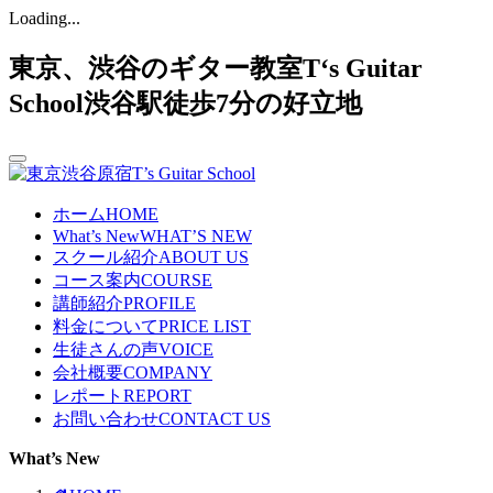
Loading...
東京、渋谷のギター教室T‘s Guitar
School渋谷駅徒歩7分の好立地
ホーム
HOME
What’s New
WHAT’S NEW
スクール紹介
ABOUT US
コース案内
COURSE
講師紹介
PROFILE
料金について
PRICE LIST
生徒さんの声
VOICE
会社概要
COMPANY
レポート
REPORT
お問い合わせ
CONTACT US
What’s New