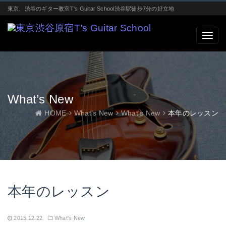
東京、渋谷のギター教室T‘s Guitar School渋谷駅徒歩7分の好立地
What’s New
HOME
What’s New
What's New
本年のレッスン
本年のレッスン
2015.12.22
What's New