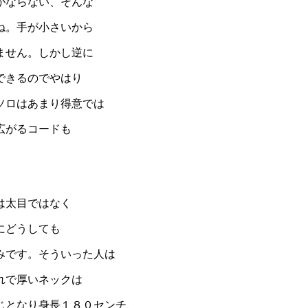
がならない、そんな
ね。手が小さいから
ません。しかし逆に
できるのでやはり
ソロはあまり得意では
広がるコードも
は太目ではなく
にどうしても
みです。そういった人は
れで厚いネックは
じとなり身長１８０センチ、