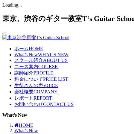
Loading...
東京、渋谷のギター教室T‘s Guitar Sc
ホーム
HOME
What’s New
WHAT’S NEW
スクール紹介
ABOUT US
コース案内
COURSE
講師紹介
PROFILE
料金について
PRICE LIST
生徒さんの声
VOICE
会社概要
COMPANY
レポート
REPORT
お問い合わせ
CONTACT US
What’s New
HOME
What’s New